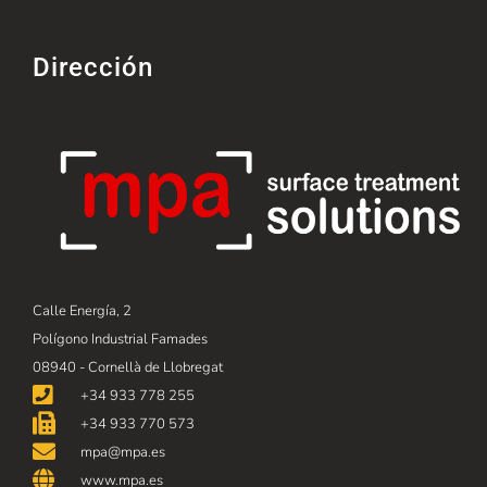
Dirección
Calle Energía, 2
Polígono Industrial Famades
08940 - Cornellà de Llobregat
+34 933 778 255
+34 933 770 573
mpa@mpa.es
www.mpa.es