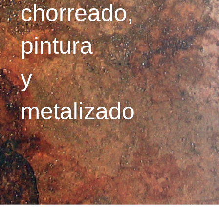
chorreado,
pintura
y
metalizado