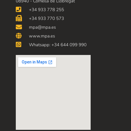
08940 - Cornellà de Llobregat
+34 933 778 255
+34 933 770 573
mpa@mpa.es
www.mpa.es
Whatsapp: +34 644 099 990