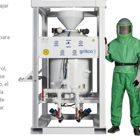
ajar
 para
ol,
se
, el
la
de
r.