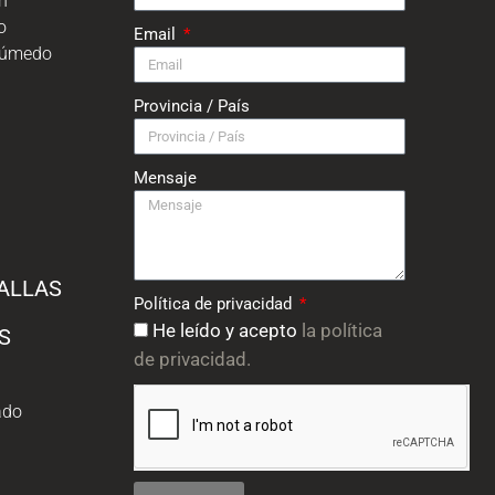
ón
o
Email
húmedo
Provincia / País
Mensaje
ALLAS
Política de privacidad
He leído y acepto
la política
S
de privacidad.
ado